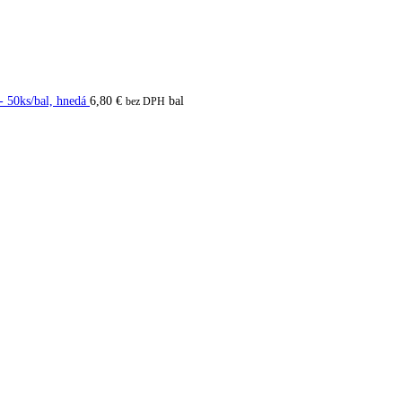
- 50ks/bal, hnedá
6,80
€
bal
bez DPH