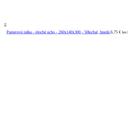
Papierová taška - ploché ucho - 260x140x300 - 50ks/bal, hnedá
6,75
€
bez
Papierová taška – ploché ucho 
9,15
€
bal
bez DPH
hnedý kraft
Balenie:
50 ks / bal