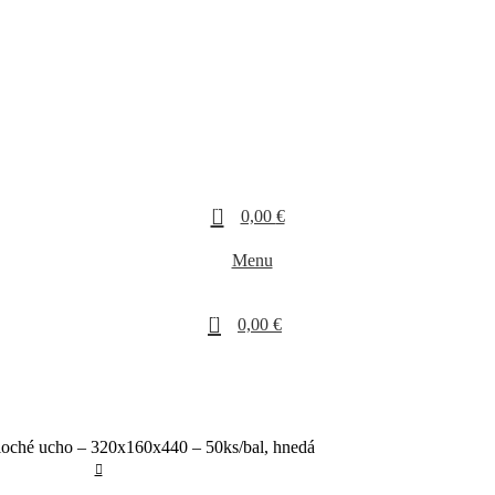
0
0,00
€
Menu
0
0,00
€
ploché ucho – 320x160x440 – 50ks/bal, hnedá