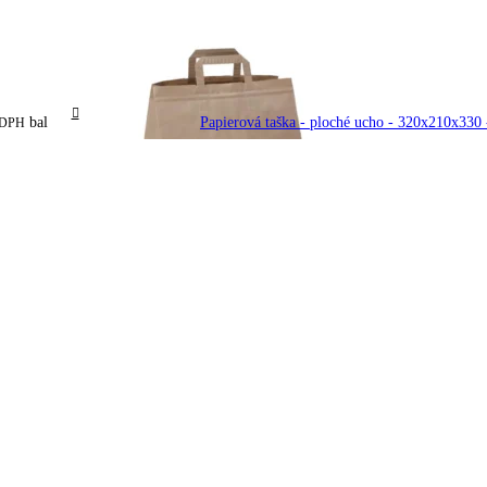
bal
Papierová taška - ploché ucho - 320x210x330 
 DPH
– 320x160x440 – 50ks/bal, hnedá