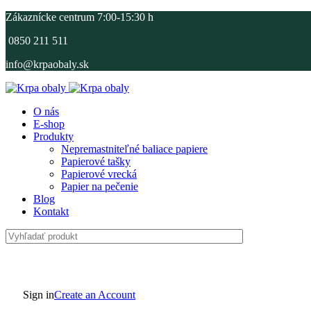
Zákaznícke centrum 7:00-15:30 h
0850 211 511
info@krpaobaly.sk
O nás
E-shop
Produkty
Nepremastniteľné baliace papiere
Papierové tašky
Papierové vrecká
Papier na pečenie
Blog
Kontakt
Sign in
Create an Account