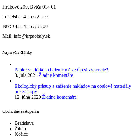
Hrabové 299, Bytča 014 01
Tel.: +421 41 5522 510
Fax: +421 41 5575 200
Mail: info@krpaobaly.sk
Najnovšie články
Papier vs. fólia na balenie mäsa: Čo si vyberiete?
8. júla 2021
Žiadne komentáre
Ekologický prístup a zníženie nákladov na obalové materiály
pre e-shopy
12. júna 2020
Žiadne komentáre
Obchodné zastúpenia
Bratislava
Žilina
Košice