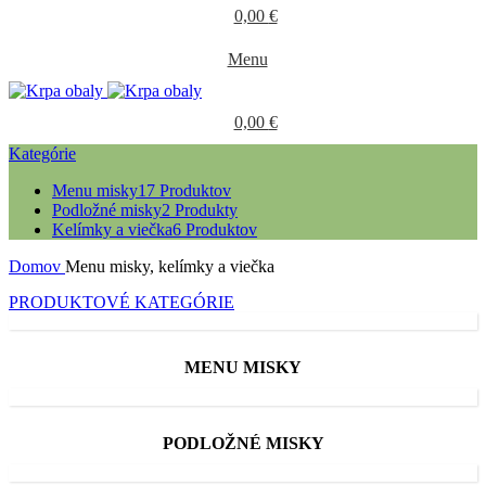
0,00
€
Menu
0,00
€
Kategórie
Menu misky
17 Produktov
Podložné misky
2 Produkty
Kelímky a viečka
6 Produktov
Domov
Menu misky, kelímky a viečka
PRODUKTOVÉ KATEGÓRIE
MENU MISKY
PODLOŽNÉ MISKY