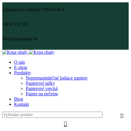
Zákaznícke centrum 7:00-15:30 h
0850 211 511
info@krpaobaly.sk
O nás
E-shop
Produkty
Nepremastniteľné baliace papiere
Papierové tašky
Papierové vrecká
Papier na pečenie
Blog
Kontakt