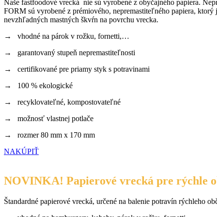
Naše fastfoodové vrecká nie sú vyrobené z obyčajného papiera. Nep
FORM sú vyrobené z prémiového, nepremastiteľného papiera, ktorý je c
nevzhľadných mastných škvŕn na povrchu vrecka.
→ vhodné na párok v rožku, fornetti,…
→ garantovaný stupeň nepremastiteľnosti
→ certifikované pre priamy styk s potravinami
→ 100 % ekologické
→ recyklovateľné, kompostovateľné
→ možnosť vlastnej potlače
→ rozmer 80 mm x 170 mm
NAKÚPIŤ
NOVINKA! Papierové vrecká pre rýchle o
Štandardné papierové vrecká, určené na balenie potravín rýchleho 