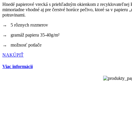
Hnedé papierové vrecká s priehľadným okienkom z recyklovateľnej PE
mimoriadne vhodné aj pre čerstvé horúce pečivo, ktoré sa v papieru „
potravinami.
→ 5 rôznych rozmerov
→ gramáž papiera 35-40g/m²
→ možnosť potlače
NAKÚPIŤ
Viac informácií