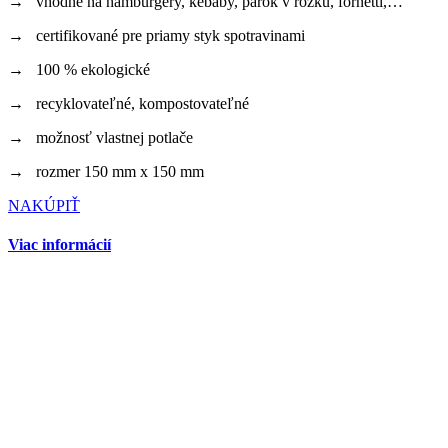
→ vhodné na hamburgery, kebaby, párok v rožku, fornetti,…
→ certifikované pre priamy styk spotravinami
→ 100 % ekologické
→ recyklovateľné, kompostovateľné
→ možnosť vlastnej potlače
→ rozmer 150 mm x 150 mm
NAKÚPIŤ
Viac informácií