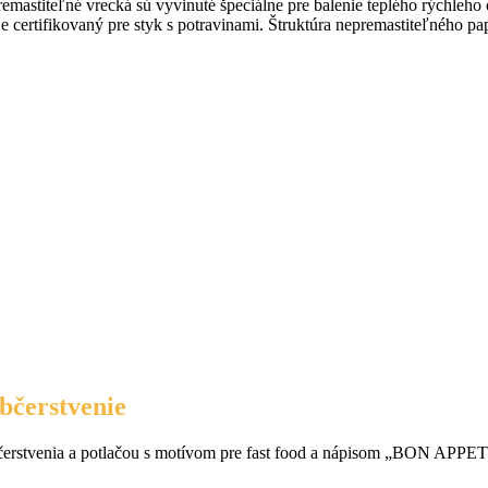
remastiteľné vrecká sú vyvinuté špeciálne pre balenie teplého rýchle
ertifikovaný pre styk s potravinami. Štruktúra nepremastiteľného papi
bčerstvenie
občerstvenia a potlačou s motívom pre fast food a nápisom „BON APPET