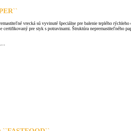
APER``
remastiteľné vrecká sú vyvinuté špeciálne pre balenie teplého rýchle
ertifikovaný pre styk s potravinami. Štruktúra nepremastiteľného papi
i,…
v ``FASTFOOD``