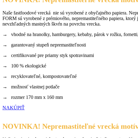
Naše fastfoodové vrecká nie sú vyrobené z obyčajného papiera. Nep
FORM sú vyrobené z prémiového, nepremastiteľného papiera, ktorý je c
nevzhľadných mastných škvŕn na povrchu vrecka.
→ vhodné na hranolky, hamburgery, kebaby, párok v rožku, fornett
→ garantovaný stupeň nepremastiteľnosti
→ certifikované pre priamy styk spotravinami
→ 100 % ekologické
→ recyklovateľné, kompostovateľné
→ možnosť vlastnej potlače
→ rozmer 170 mm x 160 mm
NAKÚPIŤ
NOVINKA! Nepremastiteľné vrecká motí