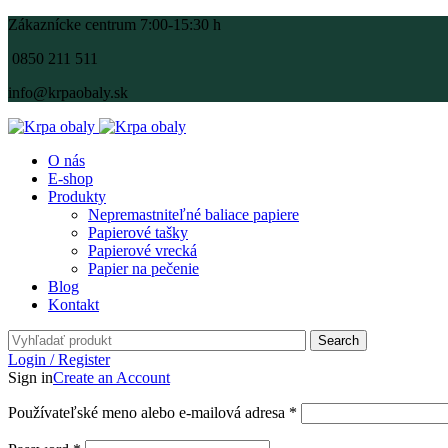
Zákaznícke centrum 7:00-15:30 h
0850 211 511
info@krpaobaly.sk
O nás
E-shop
Produkty
Nepremastniteľné baliace papiere
Papierové tašky
Papierové vrecká
Papier na pečenie
Blog
Kontakt
Search
Login / Register
Sign in
Create an Account
Používateľské meno alebo e-mailová adresa
*