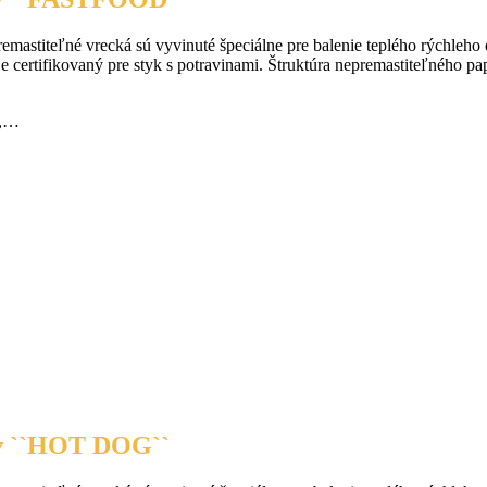
remastiteľné vrecká sú vyvinuté špeciálne pre balenie teplého rýchle
ertifikovaný pre styk s potravinami. Štruktúra nepremastiteľného papi
i,…
v ``HOT DOG``