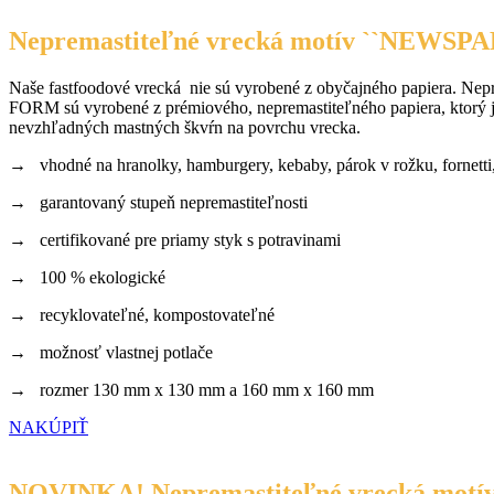
Nepremastiteľné vrecká motív ``NEWSP
Naše fastfoodové vrecká nie sú vyrobené z obyčajného papiera. Nep
FORM sú vyrobené z prémiového, nepremastiteľného papiera, ktorý je c
nevzhľadných mastných škvŕn na povrchu vrecka.
→ vhodné na hranolky, hamburgery, kebaby, párok v rožku, fornett
→ garantovaný stupeň nepremastiteľnosti
→ certifikované pre priamy styk s potravinami
→ 100 % ekologické
→ recyklovateľné, kompostovateľné
→ možnosť vlastnej potlače
→ rozmer 130 mm x 130 mm a 160 mm x 160 mm
NAKÚPIŤ
NOVINKA! Nepremastiteľné vrecká motí