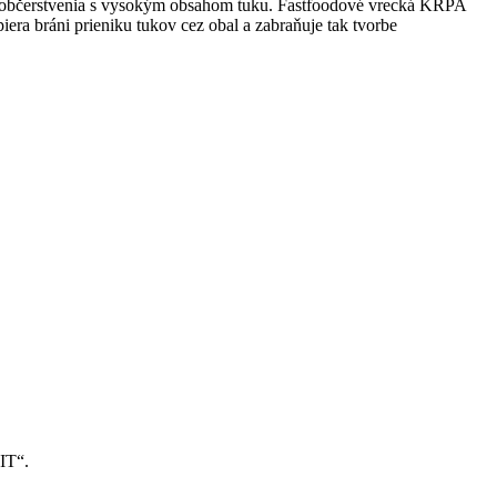
ho občerstvenia s vysokým obsahom tuku. Fastfoodové vrecká KRPA
era bráni prieniku tukov cez obal a zabraňuje tak tvorbe
IT“.