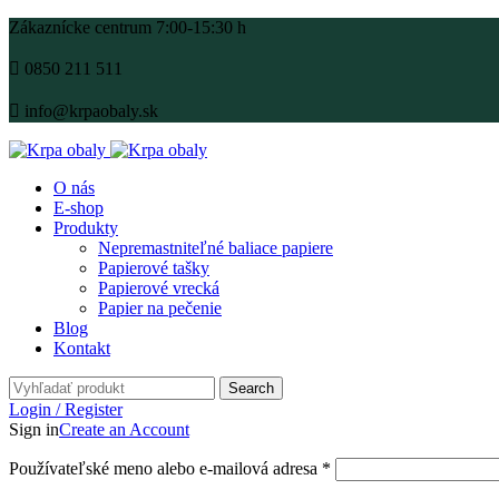
Zákaznícke centrum 7:00-15:30 h
0850 211 511
info@krpaobaly.sk
O nás
E-shop
Produkty
Nepremastniteľné baliace papiere
Papierové tašky
Papierové vrecká
Papier na pečenie
Blog
Kontakt
Search
Login / Register
Sign in
Create an Account
Používateľské meno alebo e-mailová adresa
*