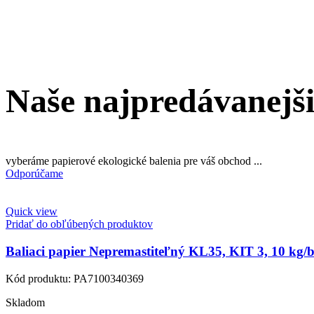
Naše najpredávanejš
vyberáme papierové ekologické balenia pre váš obchod ...
Odporúčame
Quick view
Pridať do obľúbených produktov
Baliaci papier Nepremastiteľný KL35, KIT 3, 10 kg
Kód produktu:
PA7100340369
Skladom