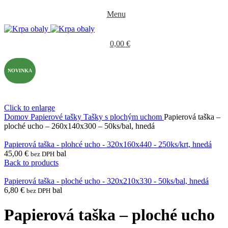
Menu
0,00
€
NOVINKA
Click to enlarge
Domov
Papierové tašky
Tašky s plochým uchom
Papierová taška –
ploché ucho – 260x140x300 – 50ks/bal, hnedá
Papierová taška - plohcé ucho - 320x160x440 - 250ks/krt, hnedá
45,00
€
bal
bez DPH
Back to products
Papierová taška - ploché ucho - 320x210x330 - 50ks/bal, hnedá
6,80
€
bal
bez DPH
Papierová taška – ploché ucho