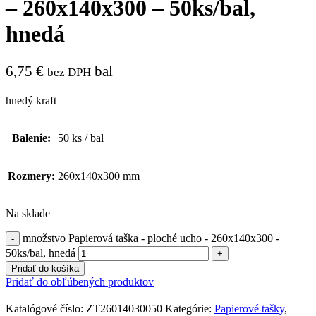
– 260x140x300 – 50ks/bal,
hnedá
6,75
€
bal
bez DPH
hnedý kraft
Balenie:
50 ks / bal
Rozmery:
260x140x300 mm
Na sklade
množstvo Papierová taška - ploché ucho - 260x140x300 -
50ks/bal, hnedá
Pridať do košíka
Pridať do obľúbených produktov
Katalógové číslo:
ZT26014030050
Kategórie:
Papierové tašky
,