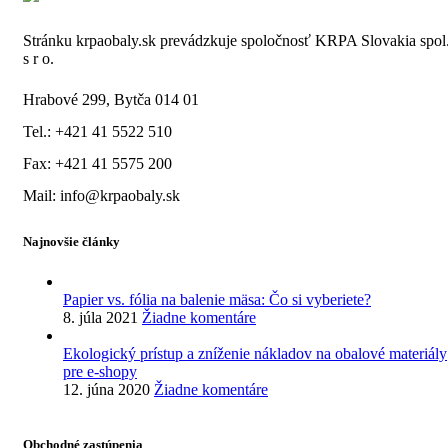
Stránku krpaobaly.sk prevádzkuje spoločnosť KRPA Slovakia spol
s r o.
Hrabové 299, Bytča 014 01
Tel.: +421 41 5522 510
Fax: +421 41 5575 200
Mail: info@krpaobaly.sk
Najnovšie články
Papier vs. fólia na balenie mäsa: Čo si vyberiete?
8. júla 2021
Žiadne komentáre
Ekologický prístup a zníženie nákladov na obalové materiály
pre e-shopy
12. júna 2020
Žiadne komentáre
Obchodné zastúpenia