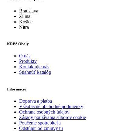
Bratislava
Žilina
Košice
Nitra
KRPA Obaly
O nás
Produkty
Kontaktujte nás
Stiahnúť katalóg
Informácie
Doprava a platba
Všeobecné obchodné podmienky
Ochrana osobných údajov
Zásady používania súborov cookie
Poučenie spotrebiteľa
Odstúpiť od zmluvy tu