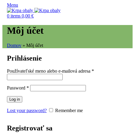
Menu
0
items
0,00
€
Môj účet
Domov
»
Môj účet
Prihlásenie
Používateľské meno alebo e-mailová adresa
*
Password
*
Log in
Lost your password?
Remember me
Registrovať sa