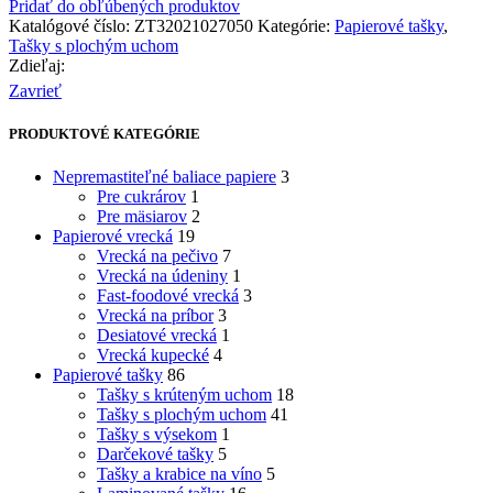
Pridať do obľúbených produktov
Katalógové číslo:
ZT32021027050
Kategórie:
Papierové tašky
,
Tašky s plochým uchom
Zdieľaj:
Zavrieť
PRODUKTOVÉ KATEGÓRIE
Nepremastiteľné baliace papiere
3
Pre cukrárov
1
Pre mäsiarov
2
Papierové vrecká
19
Vrecká na pečivo
7
Vrecká na údeniny
1
Fast-foodové vrecká
3
Vrecká na príbor
3
Desiatové vrecká
1
Vrecká kupecké
4
Papierové tašky
86
Tašky s krúteným uchom
18
Tašky s plochým uchom
41
Tašky s výsekom
1
Darčekové tašky
5
Tašky a krabice na víno
5