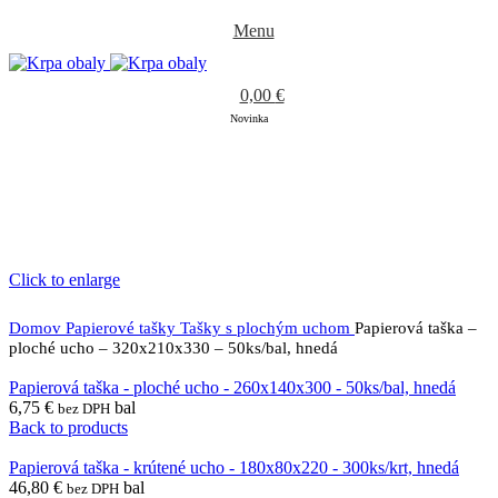
Menu
0,00
€
Novinka
Click to enlarge
Domov
Papierové tašky
Tašky s plochým uchom
Papierová taška –
ploché ucho – 320x210x330 – 50ks/bal, hnedá
Papierová taška - ploché ucho - 260x140x300 - 50ks/bal, hnedá
6,75
€
bal
bez DPH
Back to products
Papierová taška - krútené ucho - 180x80x220 - 300ks/krt, hnedá
46,80
€
bal
bez DPH