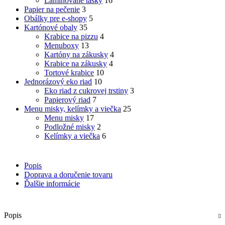
Laminované tašky
16
Papier na pečenie
3
Obálky pre e-shopy
5
Kartónové obaly
35
Krabice na pizzu
4
Menuboxy
13
Kartóny na zákusky
4
Krabice na zákusky
4
Tortové krabice
10
Jednorázový eko riad
10
Eko riad z cukrovej trstiny
3
Papierový riad
7
Menu misky, kelímky a viečka
25
Menu misky
17
Podložné misky
2
Kelímky a viečka
6
Popis
Doprava a doručenie tovaru
Ďalšie informácie
Popis