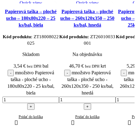
Quick view
Quick view
Q
Pridať do obľúbených
Pridať do obľúbených
Pridať
Papierová taška – ploché
Papierová taška – ploché
Papierov
produktov
produktov
p
ucho – 180x80x220 – 25
ucho – 260x120x350 – 250
ucho –
ks/bal, biela
ks/bal, hnedá
25ks
Kód produktu:
ZT18008022
Kód produktu:
ZT26010033
Kód prod
025
001
Skladom
Na objednávku
3,54
€
bal
46,70
€
krt
5,29
bez DPH
bez DPH
množstvo Papierová
množstvo Papierová
množ
taška - ploché ucho -
taška - ploché ucho -
taška 
180x80x220 - 25 ks/bal,
260x120x350 - 250 ks/bal,
260x120x
biela
hnedá
Pridať do košíka
Pridať do košíka
Pri