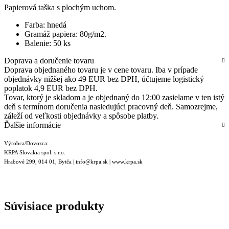
Papierová taška s plochým uchom.
Farba: hnedá
Gramáž papiera: 80g/m2.
Balenie: 50 ks
Doprava a doručenie tovaru
Doprava objednaného tovaru je v cene tovaru. Iba v prípade
objednávky nižšej ako 49 EUR bez DPH, účtujeme logistický
poplatok 4,9 EUR bez DPH.
Tovar, ktorý je skladom a je objednaný do 12:00 zasielame v ten istý
deň s termínom doručenia nasledujúci pracovný deň. Samozrejme,
záleží od veľkosti objednávky a spôsobe platby.
Ďalšie informácie
Výrobca/Dovozca:
KRPA Slovakia spol. s r.o.
Hrabové 299, 014 01, Bytča | info@krpa.sk | www.krpa.sk
Súvisiace produkty