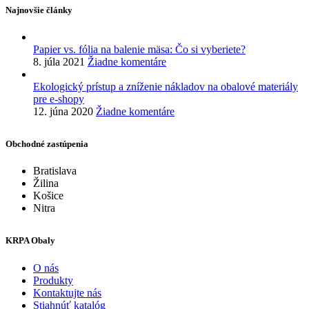
Najnovšie články
Papier vs. fólia na balenie mäsa: Čo si vyberiete?
8. júla 2021
Žiadne komentáre
Ekologický prístup a zníženie nákladov na obalové materiály
pre e-shopy
12. júna 2020
Žiadne komentáre
Obchodné zastúpenia
Bratislava
Žilina
Košice
Nitra
KRPA Obaly
O nás
Produkty
Kontaktujte nás
Stiahnúť katalóg