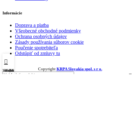
Informácie
Doprava a platba
Všeobecné obchodné podmienky
Ochrana osobných údajov
Zásady používania súborov cookie
Poučenie spotrebiteľa
Odstúpiť od zmluvy tu
Copyright
KRPA Slovakia spol. s r o.
E-shop
Sidebar
Wishlist
Košík
Môj účet
O nás
E-shop
Produkty
Nepremastniteľné baliace papiere
Papierové tašky
Papierové vrecká
Papier na pečenie
Blog
Kontakt
Login / Register