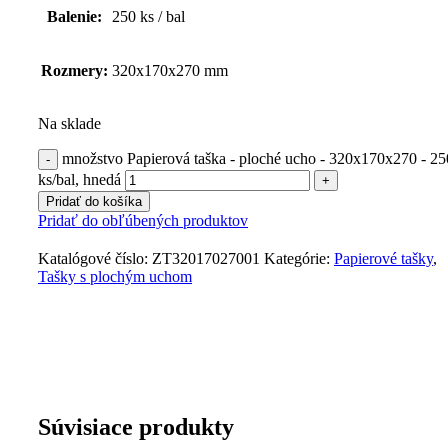
Balenie:
250 ks / bal
Rozmery:
320x170x270 mm
Na sklade
množstvo Papierová taška - ploché ucho - 320x170x270 - 25
ks/bal, hnedá
Pridať do košíka
Pridať do obľúbených produktov
Katalógové číslo:
ZT32017027001
Kategórie:
Papierové tašky
,
Tašky s plochým uchom
Súvisiace produkty