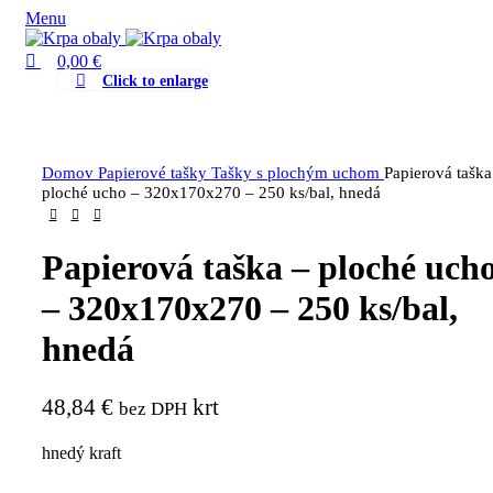
0
Menu
0,00
€
Click to enlarge
Domov
Papierové tašky
Tašky s plochým uchom
Papierová taška
ploché ucho – 320x170x270 – 250 ks/bal, hnedá
Papierová taška – ploché uch
– 320x170x270 – 250 ks/bal,
hnedá
48,84
€
krt
bez DPH
hnedý kraft