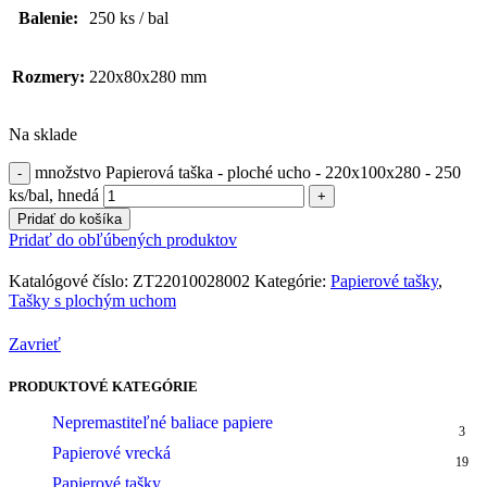
Balenie:
250 ks / bal
Rozmery:
220x80x280 mm
Na sklade
množstvo Papierová taška - ploché ucho - 220x100x280 - 250
ks/bal, hnedá
Pridať do košíka
Pridať do obľúbených produktov
Katalógové číslo:
ZT22010028002
Kategórie:
Papierové tašky
,
Tašky s plochým uchom
Zavrieť
PRODUKTOVÉ KATEGÓRIE
Nepremastiteľné baliace papiere
3
Papierové vrecká
19
Papierové tašky