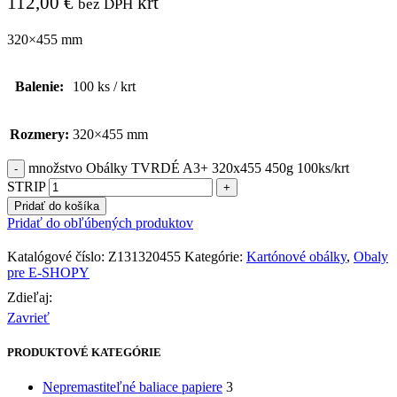
112,00
€
krt
bez DPH
320×455 mm
Balenie:
100 ks / krt
Rozmery:
320×455 mm
množstvo Obálky TVRDÉ A3+ 320x455 450g 100ks/krt
STRIP
Pridať do košíka
Pridať do obľúbených produktov
Katalógové číslo:
Z131320455
Kategórie:
Kartónové obálky
,
Obaly
pre E-SHOPY
Zdieľaj:
Zavrieť
PRODUKTOVÉ KATEGÓRIE
Nepremastiteľné baliace papiere
3