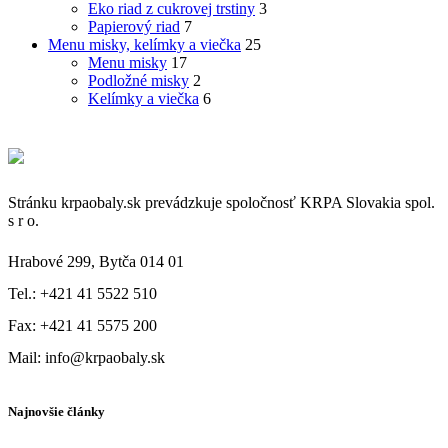
Eko riad z cukrovej trstiny
3
Papierový riad
7
Menu misky, kelímky a viečka
25
Menu misky
17
Podložné misky
2
Kelímky a viečka
6
Stránku krpaobaly.sk prevádzkuje spoločnosť KRPA Slovakia spol.
s r o.
Hrabové 299, Bytča 014 01
Tel.: +421 41 5522 510
Fax: +421 41 5575 200
Mail: info@krpaobaly.sk
Najnovšie články