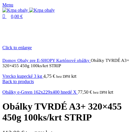
0
0
Menu
0,00
€
Click to enlarge
Domov
Obaly pre E-SHOPY
Kartónové obálky
Obálky TVRDÉ A3+
320×455 450g 100ks/krt STRIP
Vrecko kupecké 3 kg
4,75
€
krt
bez DPH
Back to products
Obálky e-Green 162x229x400 hnedé X
77,50
€
krt
bez DPH
Obálky TVRDÉ A3+ 320×455
450g 100ks/krt STRIP