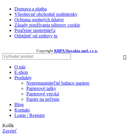
Doprava a platba
Všeobecné obchodné podmienky
Ochrana osobných údajov
Zásady používania súborov cookie
Poučenie spotrebiteľa
Odstúpiť od zmluvy tu
Copyright
KRPA Slovakia spol. s r o.
O nás
E-shop
Produkty
Nepremastniteľné baliace papiere
Papierové tašky
Papierové vrecká
Papier na pečenie
Blog
Kontakt
Login / Register
Košík
Zavrieť