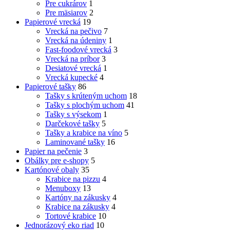
Pre cukrárov
1
Pre mäsiarov
2
Papierové vrecká
19
Vrecká na pečivo
7
Vrecká na údeniny
1
Fast-foodové vrecká
3
Vrecká na príbor
3
Desiatové vrecká
1
Vrecká kupecké
4
Papierové tašky
86
Tašky s krúteným uchom
18
Tašky s plochým uchom
41
Tašky s výsekom
1
Darčekové tašky
5
Tašky a krabice na víno
5
Laminované tašky
16
Papier na pečenie
3
Obálky pre e-shopy
5
Kartónové obaly
35
Krabice na pizzu
4
Menuboxy
13
Kartóny na zákusky
4
Krabice na zákusky
4
Tortové krabice
10
Jednorázový eko riad
10