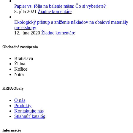
Papier vs. fólia na balenie mäsa: Čo si vyberiete?
8. júla 2021
Žiadne komentáre
Ekologický prístup a zníženie nákladov na obalové materiály
pre e-shopy
12. júna 2020
Žiadne komentáre
Obchodné zastúpenia
Bratislava
Žilina
Košice
Nitra
KRPA Obaly
O nás
Produkty
Kontaktujte nás
Stiahnúť katalóg
Informácie