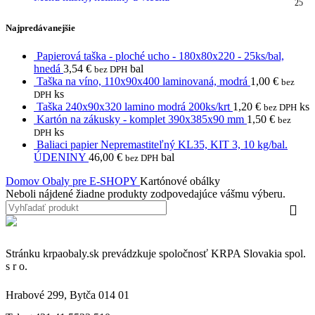
25
Najpredávanejšie
Papierová taška - ploché ucho - 180x80x220 - 25ks/bal,
hnedá
3,54
€
bal
bez DPH
Taška na víno, 110x90x400 laminovaná, modrá
1,00
€
bez
ks
DPH
Taška 240x90x320 lamino modrá 200ks/krt
1,20
€
ks
bez DPH
Kartón na zákusky - komplet 390x385x90 mm
1,50
€
bez
ks
DPH
Baliaci papier Nepremastiteľný KL35, KIT 3, 10 kg/bal.
ÚDENINY
46,00
€
bal
bez DPH
Domov
Obaly pre E-SHOPY
Kartónové obálky
Neboli nájdené žiadne produkty zodpovedajúce vášmu výberu.
Stránku krpaobaly.sk prevádzkuje spoločnosť KRPA Slovakia spol.
s r o.
Hrabové 299, Bytča 014 01