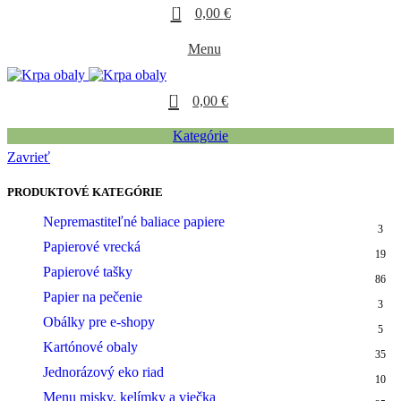
0
0,00
€
Menu
0
0,00
€
Kategórie
Zavrieť
PRODUKTOVÉ KATEGÓRIE
Nepremastiteľné baliace papiere
3
Papierové vrecká
19
Papierové tašky
86
Papier na pečenie
3
Obálky pre e-shopy
5
Kartónové obaly
35
Jednorázový eko riad
10
Menu misky, kelímky a viečka