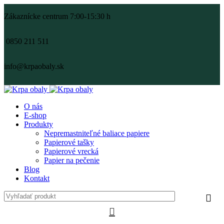
Zákaznícke centrum 7:00-15:30 h
0850 211 511
info@krpaobaly.sk
O nás
E-shop
Produkty
Nepremastniteľné baliace papiere
Papierové tašky
Papierové vrecká
Papier na pečenie
Blog
Kontakt