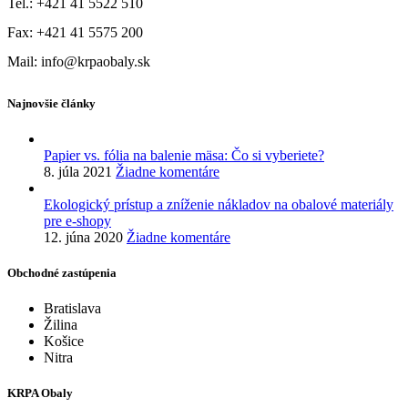
Tel.: +421 41 5522 510
Fax: +421 41 5575 200
Mail: info@krpaobaly.sk
Najnovšie články
Papier vs. fólia na balenie mäsa: Čo si vyberiete?
8. júla 2021
Žiadne komentáre
Ekologický prístup a zníženie nákladov na obalové materiály
pre e-shopy
12. júna 2020
Žiadne komentáre
Obchodné zastúpenia
Bratislava
Žilina
Košice
Nitra
KRPA Obaly