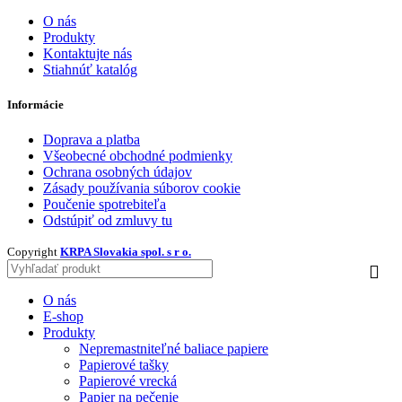
O nás
Produkty
Kontaktujte nás
Stiahnúť katalóg
Informácie
Doprava a platba
Všeobecné obchodné podmienky
Ochrana osobných údajov
Zásady používania súborov cookie
Poučenie spotrebiteľa
Odstúpiť od zmluvy tu
Copyright
KRPA Slovakia spol. s r o.
O nás
E-shop
Produkty
Nepremastniteľné baliace papiere
Papierové tašky
Papierové vrecká
Papier na pečenie