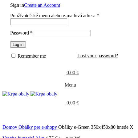
Sign in
Create an Account
Používateľské meno alebo e-mailová adresa
*
Password
*
Log in
Lost your password?
Remember me
0,00
€
Menu
0,00
€
Domov
Obálky pre e-shopy
Obálky e-Green 350x450x80 hnede X