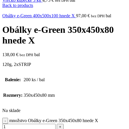
Vrecko kupecké 3 kg
4,75
€
bal
bez DPH
Back to products
Obálky e-Green 400x500x100 hnede X
97,00
€
bal
bez DPH
Obálky e-Green 350x450x80
hnede X
138,00
€
bal
bez DPH
120g, 2xSTRIP
Balenie:
200 ks / bal
Rozmery:
350x450x80 mm
Na sklade
množstvo Obálky e-Green 350x450x80 hnede X