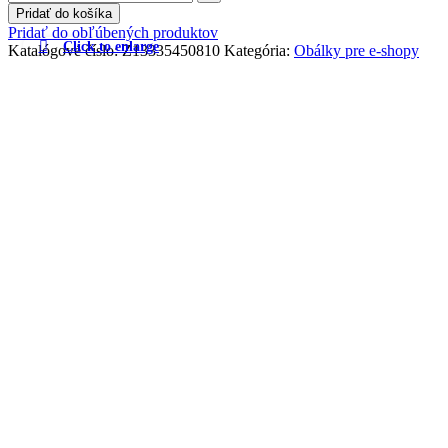
Pridať do košíka
Pridať do obľúbených produktov
Click to enlarge
Katalógové číslo:
Z13335450810
Kategória:
Obálky pre e-shopy
Popis
Doprava a doručenie tovaru
Ďalšie informácie
Popis
Obálky e-Green je rad obalov pre online obchody, ktoré dbajú na
udržateľnosť a redukciu plastových obalov a ktoré chcú zvýšiť
efektivitu svojho prepravného procesu. Obálky e-Green sú
navrhnuté tak, aby splnili obe výzvy. Sú vyrobené zo 100%
pevného kraftového papiera, a preto sú plne recyklovateľné. Keďže
sa vaky prispôsobujú obsahu, neprenáša sa zbytočný objem ani
vzduch.E-shop tovar zabalí, zákazník vyskúša a to, čo chce vrátiť
znovu zabalí do rovnakého obalu a vráti. Obaly sú ideálne pre tovar,
ktorý nevyžaduje pevnú krabicu, ako je oblečenie, obuv, doplnky,
kozmetika, spotrebná elektronika a balené produkty. Dostupné v
mnohých rozmeroch. Obal má X dno.
Doprava a doručenie tovaru