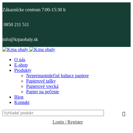
Zákaznícke centrum 7:00-15:30 h
0850 211 511
info@krpaobaly.sk
O nás
E-shop
Produkty
Nepremastniteľné baliace papiere
Papierové tašky
Papierové vrecká
Papier na pečenie
Blog
Kontakt
Login / Register