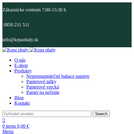
Zákaznícke centrum 7:00-15:30 h
0850 211 511
info@krpaobaly.sk
O nás
E-shop
Produkty
Nepremastniteľné baliace papiere
Papierové tašky
Papierové vrecká
Papier na pečenie
Blog
Kontakt
Search
0
items
0,00
€
Menu