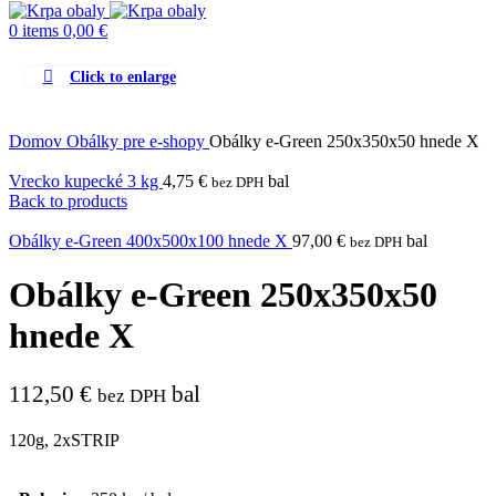
0
items
0,00
€
Click to enlarge
Domov
Obálky pre e-shopy
Obálky e-Green 250x350x50 hnede X
Vrecko kupecké 3 kg
4,75
€
bal
bez DPH
Back to products
Obálky e-Green 400x500x100 hnede X
97,00
€
bal
bez DPH
Obálky e-Green 250x350x50
hnede X
112,50
€
bal
bez DPH
120g, 2xSTRIP