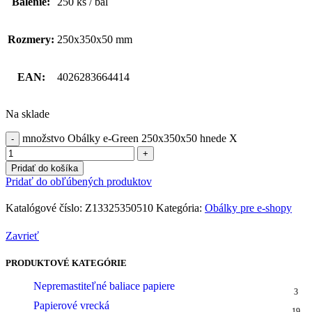
Balenie:
250 ks / bal
Rozmery:
250x350x50 mm
EAN:
4026283664414
Na sklade
množstvo Obálky e-Green 250x350x50 hnede X
Pridať do košíka
Pridať do obľúbených produktov
Katalógové číslo:
Z13325350510
Kategória:
Obálky pre e-shopy
Zavrieť
PRODUKTOVÉ KATEGÓRIE
Nepremastiteľné baliace papiere
3
Papierové vrecká
19