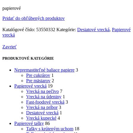
papierové
Pridať do obľúbených produktov
Katalógové číslo:
53550332
Kategórie:
Desiatové vrecká
,
Papierové
vrecká
Zavrieť
PRODUKTOVÉ KATEGÓRIE
Nepremastiteľné baliace papiere
3
Pre cukrárov
1
Pre mäsiarov
2
Papierové vrecká
19
Vrecká na pečivo
7
Vrecká na údeniny
1
Fast-foodové vrecká
3
Vrecká na príbor
3
Desiatové vrecká
1
Vrecká kupecké
4
Papierové tašky
86
Tašky s krúteným uchom
18