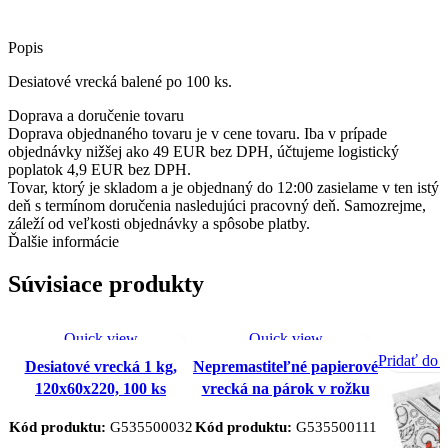
Popis
Desiatové vrecká balené po 100 ks.
Doprava a doručenie tovaru
Doprava objednaného tovaru je v cene tovaru. Iba v prípade
objednávky nižšej ako 49 EUR bez DPH, účtujeme logistický
poplatok 4,9 EUR bez DPH.
Tovar, ktorý je skladom a je objednaný do 12:00 zasielame v ten istý
deň s termínom doručenia nasledujúci pracovný deň. Samozrejme,
záleží od veľkosti objednávky a spôsobe platby.
Ďalšie informácie
Súvisiace produkty
Quick view
Quick view
Pridať do obľúbených
Pridať do obľúbených
Pridať do 
Desiatové vrecká 1 kg,
Nepremastiteľné papierové
produktov
produktov
120x60x220, 100 ks
vrecká na párok v rožku
Kód produktu:
G535500032
Kód produktu:
G535500111