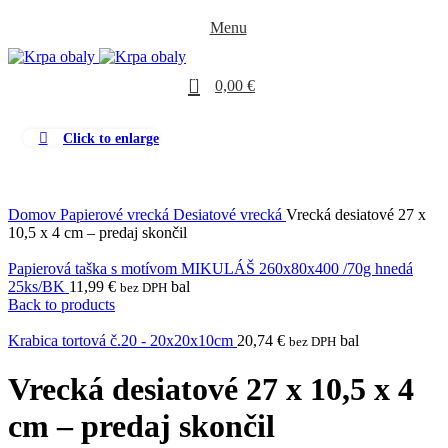
Menu
0
0,00
€
Click to enlarge
Domov
Papierové vrecká
Desiatové vrecká
Vrecká desiatové 27 x
10,5 x 4 cm – predaj skončil
Papierová taška s motívom MIKULÁŠ 260x80x400 /70g hnedá
25ks/BK
11,99
€
bal
bez DPH
Back to products
Krabica tortová č.20 - 20x20x10cm
20,74
€
bal
bez DPH
Vrecká desiatové 27 x 10,5 x 4
cm – predaj skončil