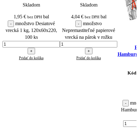
Skladom
Skladom
1,95
€
bal
4,04
€
bal
bez DPH
bez DPH
množstvo Desiatové
množstvo
vrecká 1 kg, 120x60x220,
Nepremastiteľné papierové
100 ks
vrecká na párok v rožku
P
Hamburge
Pridať do košíka
Pridať do košíka
Kód 
množ
Hamburge