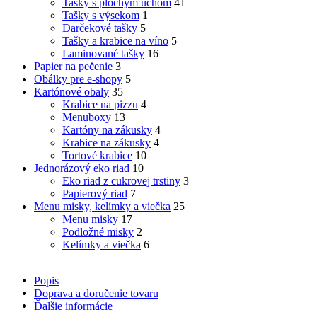
Tašky s plochým uchom
41
Tašky s výsekom
1
Darčekové tašky
5
Tašky a krabice na víno
5
Laminované tašky
16
Papier na pečenie
3
Obálky pre e-shopy
5
Kartónové obaly
35
Krabice na pizzu
4
Menuboxy
13
Kartóny na zákusky
4
Krabice na zákusky
4
Tortové krabice
10
Jednorázový eko riad
10
Eko riad z cukrovej trstiny
3
Papierový riad
7
Menu misky, kelímky a viečka
25
Menu misky
17
Podložné misky
2
Kelímky a viečka
6
Popis
Doprava a doručenie tovaru
Ďalšie informácie