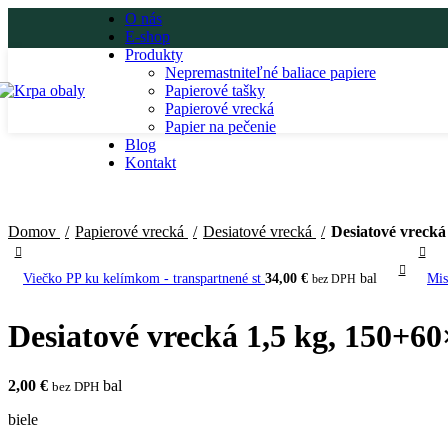
O nás
E-shop
Produkty
Nepremastniteľné baliace papiere
Papierové tašky
Papierové vrecká
Papier na pečenie
Blog
Kontakt
Domov
Papierové vrecká
Desiatové vrecká
Desiatové vrecká
Viečko PP ku kelímkom - transpartnené st
34,00
€
bal
Mis
bez DPH
Desiatové vrecká 1,5 kg, 150+60
2,00
€
bal
bez DPH
biele