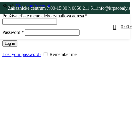
Sign in
Create an Account
Zákaznícke centrum 7:00-15:30 h
0850 211 511
info@krpaobaly.s
Používateľské meno alebo e-mailová adresa
*
0
0,00
Password
*
Log in
Lost your password?
Remember me