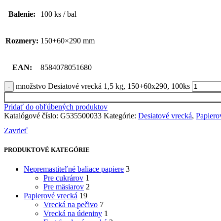
Balenie:
100 ks / bal
Rozmery:
150+60×290 mm
EAN:
8584078051680
množstvo Desiatové vrecká 1,5 kg, 150+60x290, 100ks
Pridať do obľúbených produktov
Katalógové číslo:
G535500033
Kategórie:
Desiatové vrecká
,
Papiero
Zavrieť
PRODUKTOVÉ KATEGÓRIE
Nepremastiteľné baliace papiere
3
Pre cukrárov
1
Pre mäsiarov
2
Papierové vrecká
19
Vrecká na pečivo
7
Vrecká na údeniny
1