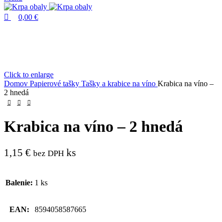
0,00
€
Click to enlarge
Domov
Papierové tašky
Tašky a krabice na víno
Krabica na víno –
2 hnedá
Krabica na víno – 2 hnedá
1,15
€
ks
bez DPH
Balenie:
1 ks
EAN:
8594058587665