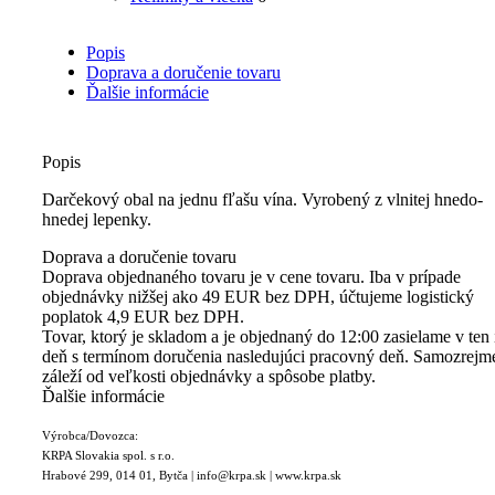
Popis
Doprava a doručenie tovaru
Ďalšie informácie
Popis
Darčekový obal na jednu fľašu vína. Vyrobený z vlnitej hnedo-
hnedej lepenky.
Doprava a doručenie tovaru
Doprava objednaného tovaru je v cene tovaru. Iba v prípade
objednávky nižšej ako 49 EUR bez DPH, účtujeme logistický
poplatok 4,9 EUR bez DPH.
Tovar, ktorý je skladom a je objednaný do 12:00 zasielame v ten 
deň s termínom doručenia nasledujúci pracovný deň. Samozrejm
záleží od veľkosti objednávky a spôsobe platby.
Ďalšie informácie
Výrobca/Dovozca:
KRPA Slovakia spol. s r.o.
Hrabové 299, 014 01, Bytča | info@krpa.sk | www.krpa.sk