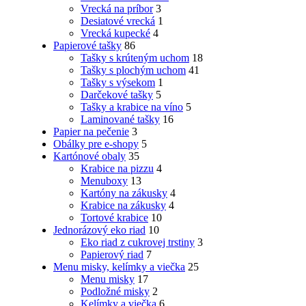
Vrecká na príbor
3
Desiatové vrecká
1
Vrecká kupecké
4
Papierové tašky
86
Tašky s krúteným uchom
18
Tašky s plochým uchom
41
Tašky s výsekom
1
Darčekové tašky
5
Tašky a krabice na víno
5
Laminované tašky
16
Papier na pečenie
3
Obálky pre e-shopy
5
Kartónové obaly
35
Krabice na pizzu
4
Menuboxy
13
Kartóny na zákusky
4
Krabice na zákusky
4
Tortové krabice
10
Jednorázový eko riad
10
Eko riad z cukrovej trstiny
3
Papierový riad
7
Menu misky, kelímky a viečka
25
Menu misky
17
Podložné misky
2
Kelímky a viečka
6