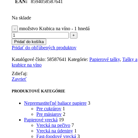
EAN:
8594058587641
Na sklade
množstvo Krabica na víno - 1 hnedá
Pridať do košíka
Pridať do obľúbených produktov
Katalógové číslo:
58587641
Kategórie:
Papierové tašky
,
Tašky a
krabice na víno
Zdieľaj:
Zavrieť
PRODUKTOVÉ KATEGÓRIE
Nepremastiteľné baliace papiere
3
Pre cukrárov
1
Pre mäsiarov
2
Papierové vrecká
19
Vrecká na pečivo
7
Vrecká na údeniny
1
Fast-foodové vrecká
3