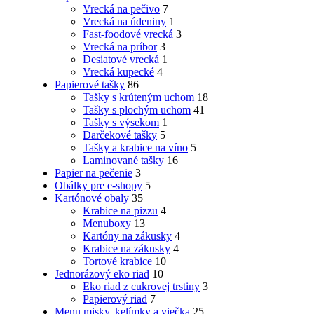
Vrecká na pečivo
7
Vrecká na údeniny
1
Fast-foodové vrecká
3
Vrecká na príbor
3
Desiatové vrecká
1
Vrecká kupecké
4
Papierové tašky
86
Tašky s krúteným uchom
18
Tašky s plochým uchom
41
Tašky s výsekom
1
Darčekové tašky
5
Tašky a krabice na víno
5
Laminované tašky
16
Papier na pečenie
3
Obálky pre e-shopy
5
Kartónové obaly
35
Krabice na pizzu
4
Menuboxy
13
Kartóny na zákusky
4
Krabice na zákusky
4
Tortové krabice
10
Jednorázový eko riad
10
Eko riad z cukrovej trstiny
3
Papierový riad
7
Menu misky, kelímky a viečka
25