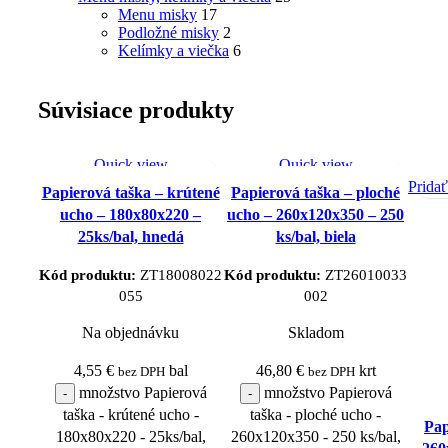
Menu misky
17
Podložné misky
2
Kelímky a viečka
6
Súvisiace produkty
Quick view
Quick view
Pridať do obľúbených
Pridať do obľúbených
Prida
Papierová taška – krútené
Papierová taška – ploché
produktov
produktov
ucho – 180x80x220 –
ucho – 260x120x350 – 250
25ks/bal, hnedá
ks/bal, biela
Kód produktu:
ZT18008022
Kód produktu:
ZT26010033
055
002
Na objednávku
Skladom
4,55
€
bal
46,80
€
krt
bez DPH
bez DPH
množstvo Papierová
množstvo Papierová
taška - krútené ucho -
taška - ploché ucho -
Pap
180x80x220 - 25ks/bal,
260x120x350 - 250 ks/bal,