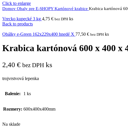
Click to enlarge
Domov
Obaly pre E-SHOPY
Kartónové krabice
Krabica kartónová 6
Vrecko kupecké 3 kg
4,75
€
ks
bez DPH
Back to products
Obálky e-Green 162x229x400 hnedé X
77,50
€
ks
bez DPH
Krabica kartónová 600 x 400 x
2,40
€
ks
bez DPH
trojvrstvová lepenka
Balenie:
1 ks
Rozmery:
600x400x400mm
Na sklade