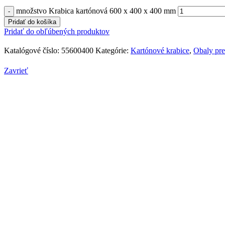
množstvo Krabica kartónová 600 x 400 x 400 mm
Pridať do košíka
Pridať do obľúbených produktov
Katalógové číslo:
55600400
Kategórie:
Kartónové krabice
,
Obaly p
Zavrieť
PRODUKTOVÉ KATEGÓRIE
Nepremastiteľné baliace papiere
3
Pre cukrárov
1
Pre mäsiarov
2
Papierové vrecká
19
Vrecká na pečivo
7
Vrecká na údeniny
1
Fast-foodové vrecká
3
Vrecká na príbor
3
Desiatové vrecká
1
Vrecká kupecké
4
Papierové tašky
86
Tašky s krúteným uchom
18
Tašky s plochým uchom
41