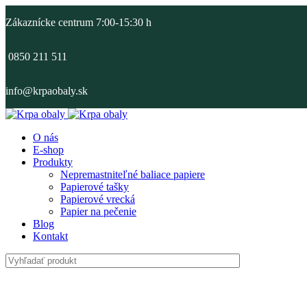
Zákaznícke centrum 7:00-15:30 h
0850 211 511
info@krpaobaly.sk
O nás
E-shop
Produkty
Nepremastniteľné baliace papiere
Papierové tašky
Papierové vrecká
Papier na pečenie
Blog
Kontakt