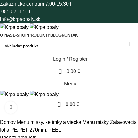
Zákaznícke centrum 7:00-15:30 h
0850 211 511
info@krpaobaly.sk
O NÁS
E-SHOP
PRODUKTY
BLOG
KONTAKT
Login / Register
0
0,00
€
Menu
0
0,00
€
Click to enlarge
Domov
Menu misky, kelímky a viečka
Menu misky
Zatavovacia
fólia PE/PET 270mm, PEEL
Back to products