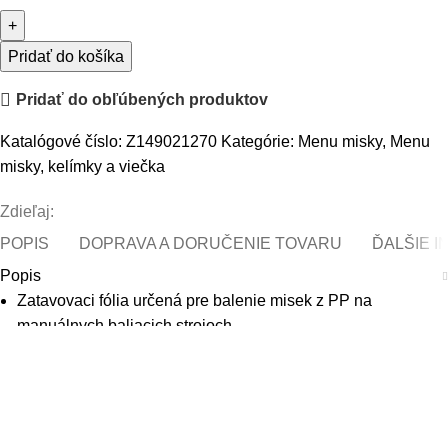
Pridať do košíka
Pridať do obľúbených produktov
Katalógové číslo:
Z149021270
Kategórie:
Menu misky
,
Menu
misky, kelímky a viečka
Zdieľaj:
POPIS
DOPRAVA A DORUČENIE TOVARU
ĎALŠIE 
Popis
Zatavovaci fólia určená pre balenie misek z PP na
manuálnych baliacich strojoch.
Doporučená teplota zatavovania: 165°C.
Rozmery : hrúbka 52 mic , šírka 270 mm
Návin : priemer 185 mm ( 6 kg , cca 370 metrov na roli )