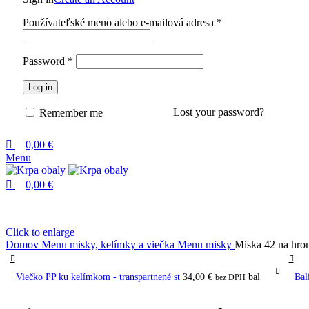
Používateľské meno alebo e-mailová adresa
*
Password
*
Log in
Lost your password?
Remember me
0,00
€
Menu
0,00
€
Click to enlarge
Domov
Menu misky, kelímky a viečka
Menu misky
Miska 42 na hro
Viečko PP ku kelímkom - transpartnené st
34,00
€
bal
Bal
bez DPH