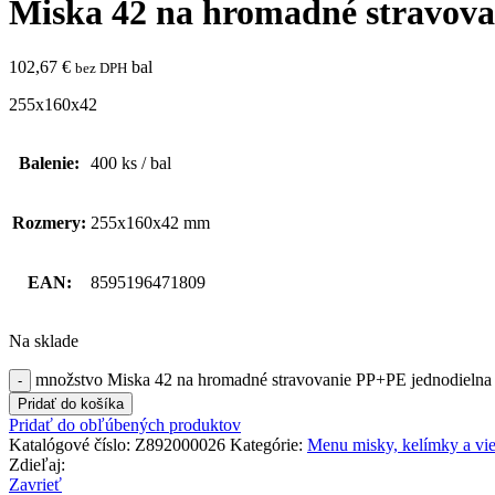
Miska 42 na hromadné stravova
102,67
€
bal
bez DPH
255x160x42
Balenie:
400 ks / bal
Rozmery:
255x160x42 mm
EAN:
8595196471809
Na sklade
množstvo Miska 42 na hromadné stravovanie PP+PE jednodielna
Pridať do košíka
Pridať do obľúbených produktov
Katalógové číslo:
Z892000026
Kategórie:
Menu misky, kelímky a vi
Zdieľaj:
Zavrieť