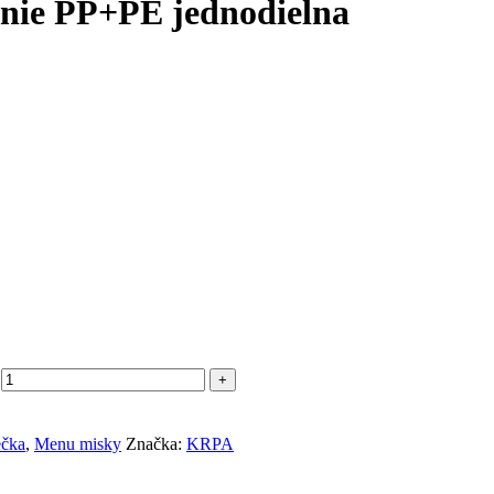
nie PP+PE jednodielna
ečka
,
Menu misky
Značka:
KRPA