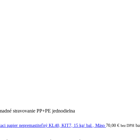
madné stravovanie PP+PE jednodielna
iaci papier nepremastiteľný KL40, KIT7, 15 kg/ bal., Mäso
70,00
€
ba
bez DPH