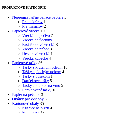
PRODUKTOVÉ KATEGÓRIE
Nepremastiteľné baliace papiere
3
Pre cukrárov
1
Pre mäsiarov
2
Papierové vrecká
19
Vrecká na pečivo
7
Vrecká na údeniny
1
Fast-foodové vrecká
3
Vrecká na príbor
3
Desiatové vrecká
1
Vrecká kupecké
4
Papierové tašky
86
Tašky s krúteným uchom
18
Tašky s plochým uchom
41
Tašky s výsekom
1
Darčekové tašky
5
Tašky a krabice na víno
5
Laminované tašky
16
Papier na pečenie
3
Obálky pre e-shopy
5
Kartónové obaly
35
Krabice na pizzu
4
Menuboxy
13