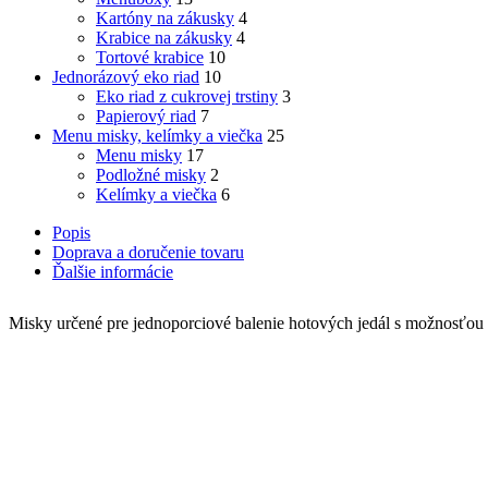
Kartóny na zákusky
4
Krabice na zákusky
4
Tortové krabice
10
Jednorázový eko riad
10
Eko riad z cukrovej trstiny
3
Papierový riad
7
Menu misky, kelímky a viečka
25
Menu misky
17
Podložné misky
2
Kelímky a viečka
6
Popis
Doprava a doručenie tovaru
Ďalšie informácie
Misky určené pre jednoporciové balenie hotových jedál s možnosťou i
Súvisiace produkty
Odporúčame
Quick view