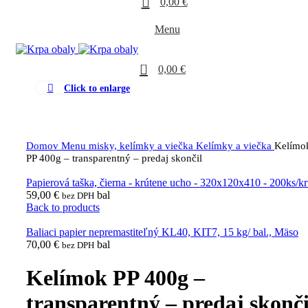
0,00
€
Menu
0
0,00
€
Click to enlarge
Domov
Menu misky, kelímky a viečka
Kelímky a viečka
Kelímo
PP 400g – transparentný – predaj skončil
Papierová taška, čierna - krútene ucho - 320x120x410 - 200ks/kr
59,00
€
bal
bez DPH
Back to products
Baliaci papier nepremastiteľný KL40, KIT7, 15 kg/ bal., Mäso
70,00
€
bal
bez DPH
Kelímok PP 400g –
transparentný – predaj skonči