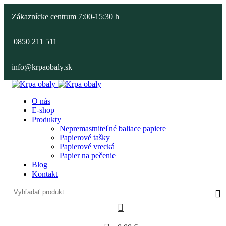
Zákaznícke centrum 7:00-15:30 h
0850 211 511
info@krpaobaly.sk
O nás
E-shop
Produkty
Nepremastniteľné baliace papiere
Papierové tašky
Papierové vrecká
Papier na pečenie
Blog
Kontakt
0