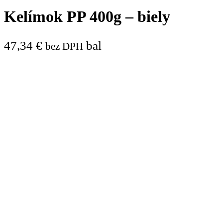
Kelímok PP 400g – biely
47,34
€
bal
bez DPH
139x104x65
Balenie:
600 ks / bal
Rozmery:
139x104x65 mm
Nie je na sklade
Pridať do obľúbených produktov
Katalógové číslo:
Z892000012
Kategórie:
Kelímky a viečka
,
Menu mi
Zavrieť