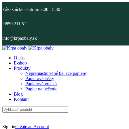
Zákaznícke centrum 7:00-15:30 h
0850 211 511
info@krpaobaly.sk
O nás
E-shop
Produkty
Nepremastniteľné baliace papiere
Papierové tašky
Papierové vrecká
Papier na pečenie
Blog
Kontakt
Sign in
Create an Account