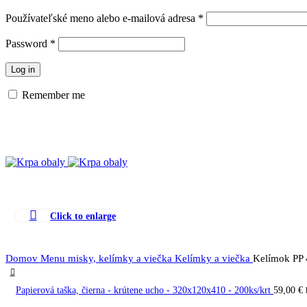
Používateľské meno alebo e-mailová adresa
*
Password
*
Log in
Remember me
Click to enlarge
Domov
Menu misky, kelímky a viečka
Kelímky a viečka
Kelímok PP 
Papierová taška, čierna - krútene ucho - 320x120x410 - 200ks/krt
59,00
€