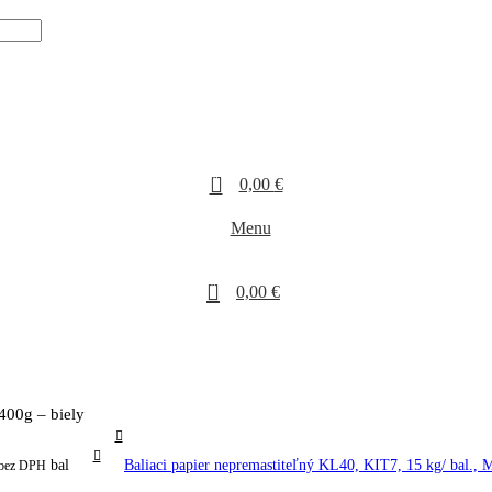
0
0,00
€
Menu
0
0,00
€
400g – biely
bal
Baliaci papier nepremastiteľný KL40, KIT7, 15 kg/ bal.,
bez DPH