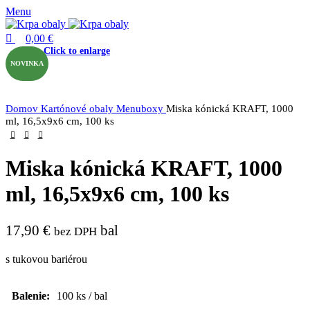
0
0
Menu
0,00
€
Click to enlarge
NOVINKA
Domov
Kartónové obaly
Menuboxy
Miska kónická KRAFT, 1000
ml, 16,5x9x6 cm, 100 ks
Miska kónická KRAFT, 1000
ml, 16,5x9x6 cm, 100 ks
17,90
€
bal
bez DPH
s tukovou bariérou
Balenie:
100 ks / bal