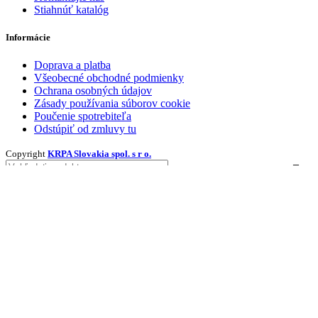
Stiahnúť katalóg
Informácie
Doprava a platba
Všeobecné obchodné podmienky
Ochrana osobných údajov
Zásady používania súborov cookie
Poučenie spotrebiteľa
Odstúpiť od zmluvy tu
Copyright
KRPA Slovakia spol. s r o.
O nás
E-shop
Produkty
Nepremastniteľné baliace papiere
Papierové tašky
Papierové vrecká
Papier na pečenie
Blog
Kontakt
Login / Register