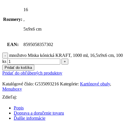
16
Rozmery:
,
5x9x6 cm
EAN:
8595058357302
množstvo Miska kónická KRAFT, 1000 ml, 16,5x9x6 cm, 100
ks
Pridať do košíka
Pridať do obľúbených produktov
Katalógové číslo:
G535093216
Kategórie:
Kartónové obaly
,
Menuboxy
Zdieľaj:
Popis
Doprava a doručenie tovaru
Ďalšie informácie