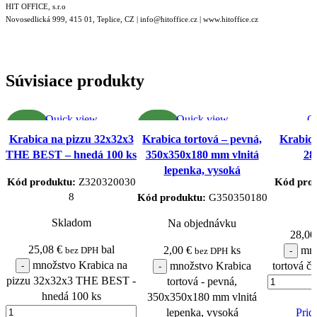
HIT OFFICE, s.r.o
Novosedlická 999, 415 01, Teplice, CZ | info@hitoffice.cz | www.hitoffice.cz
Súvisiace produkty
Quick view
Quick view
Q
NOVINKA
NOVINKA
Pridať do obľúbených
Pridať do obľúbených
Pridať
Krabica na pizzu 32x32x3
Krabica tortová – pevná,
Krabica
produktov
produktov
p
THE BEST – hnedá 100 ks
350x350x180 mm vlnitá
28
lepenka, vysoká
Kód produktu:
Z320320030
Kód pro
8
Kód produktu:
G350350180
Skladom
Na objednávku
28,0
25,08
€
bal
2,00
€
ks
mno
bez DPH
bez DPH
množstvo Krabica na
množstvo Krabica
tortová č
pizzu 32x32x3 THE BEST -
tortová - pevná,
hnedá 100 ks
350x350x180 mm vlnitá
lepenka, vysoká
Prid