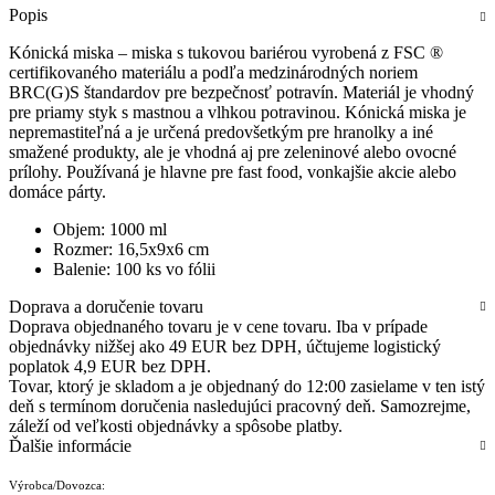
Popis
Kónická miska – miska s tukovou bariérou vyrobená z FSC ®
certifikovaného materiálu a podľa medzinárodných noriem
BRC(G)S štandardov pre bezpečnosť potravín. Materiál je vhodný
pre priamy styk s mastnou a vlhkou potravinou. Kónická miska je
nepremastiteľná a je určená predovšetkým pre hranolky a iné
smažené produkty, ale je vhodná aj pre zeleninové alebo ovocné
prílohy. Používaná je hlavne pre fast food, vonkajšie akcie alebo
domáce párty.
Objem: 1000 ml
Rozmer: 16,5x9x6 cm
Balenie: 100 ks vo fólii
Doprava a doručenie tovaru
Doprava objednaného tovaru je v cene tovaru. Iba v prípade
objednávky nižšej ako 49 EUR bez DPH, účtujeme logistický
poplatok 4,9 EUR bez DPH.
Tovar, ktorý je skladom a je objednaný do 12:00 zasielame v ten istý
deň s termínom doručenia nasledujúci pracovný deň. Samozrejme,
záleží od veľkosti objednávky a spôsobe platby.
Ďalšie informácie
Výrobca/Dovozca: